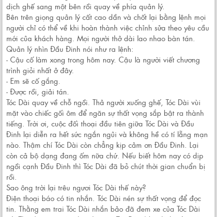
dịch ghế sang một bên rồi quay về phía quản lý.
Bên trên giọng quản lý cất cao dần và chốt lại bằng lệnh mọi
người chỉ có thể về khi hoàn thành việc chỉnh sửa theo yêu cầu
mới của khách hàng. Mọi người thở dài lao nhao bàn tán.
Quản lý nhìn Đầu Đinh nói như ra lệnh:
- Cậu cố làm xong trong hôm nay. Cậu là người viết chương
trình giỏi nhất ở đây.
- Em sẽ cố gắng.
- Được rồi, giải tán.
Tóc Dài quay về chỗ ngồi. Thả người xuống ghế, Tóc Dài vùi
mặt vào chiếc gối ôm để ngăn sự thất vọng sắp bật ra thành
tiếng. Trời ơi, cuộc đối thoại đầu tiên giữa Tóc Dài và Đầu
Đinh lại diễn ra hết sức ngắn ngủi và không hề có tí lẵng mạn
nào. Thậm chí Tóc Dài còn chẳng kịp cảm ơn Đầu Đinh. Lại
còn cả bộ dạng đang ốm nữa chứ. Nếu biết hôm nay có dịp
ngồi cạnh Đầu Đinh thì Tóc Dài đã bỏ chút thời gian chuẩn bị
rồi.
Sao ông trời lại trêu ngươi Tóc Dài thế này?
Điện thoại báo có tin nhắn. Tóc Dài nén sự thất vọng để đọc
tin. Thằng em trai Tóc Dài nhắn bảo đã đem xe của Tóc Dài