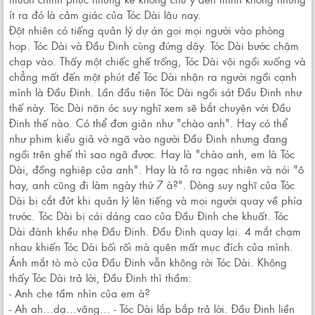
ít ra đó là cảm giác của Tóc Dài lâu nay.
Đột nhiên có tiếng quản lý dự án gọi mọi người vào phòng
họp. Tóc Dài và Đầu Đinh cùng đứng dậy. Tóc Dài bước chậm
chạp vào. Thấy một chiếc ghế trống, Tóc Dài vội ngồi xuống và
chẳng mất đến một phút để Tóc Dài nhận ra người ngồi cạnh
mình là Đầu Đinh. Lần đầu tiên Tóc Dài ngồi sát Đầu Đinh như
thế này. Tóc Dài nặn óc suy nghĩ xem sẽ bắt chuyện với Đầu
Đinh thế nào. Có thể đơn giản như "chào anh". Hay có thể
như phim kiểu giả vờ ngã vào người Đầu Đinh nhưng đang
ngồi trên ghế thì sao ngã được. Hay là "chào anh, em là Tóc
Dài, đồng nghiệp của anh". Hay là tỏ ra ngạc nhiên và nói "ô
hay, anh cũng đi làm ngày thứ 7 à?". Dòng suy nghĩ của Tóc
Dài bị cắt đứt khi quản lý lên tiếng và mọi người quay về phía
trước. Tóc Dài bị cái dáng cao của Đầu Đinh che khuất. Tóc
Dài đành khều nhẹ Đầu Đinh. Đầu Đinh quay lại. 4 mắt chạm
nhau khiến Tóc Dài bối rối mà quên mất mục đích của mình.
Ánh mắt tò mò của Đầu Đinh vẫn không rời Tóc Dài. Không
thấy Tóc Dài trả lời, Đầu Đinh thì thầm:
- Anh che tầm nhìn của em à?
- Ah ah...dạ...vâng... - Tóc Dài lắp bắp trả lời. Đầu Đinh liền