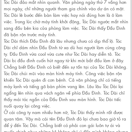
Tóc Dài đảo mắt nhìn quanh. Văn phòng ngày thứ 7 vắng hơn
mọi ngày, chỉ những người tham gia chính vào dự án có mặt.
Tóc Dài lê bước đến bàn làm việc hay nói đúng hơn là ô làm
việc. Trong lúc chờ máy tính khởi động, Tóc Dài ngước mắt nhìn
sang đầu bên kia của phòng làm việc. Tóc Dài thấy Đầu Đinh
đã bận rộn trước máy tính.
Tóc Dài thích Đầu Đinh đã lâu nhưng chưa có dịp thổ lộ. Tóc
Dài chỉ dám nhìn Đầu Đinh từ xa dù hai người làm cùng công
ty. Đầu Đinh vừa cool vừa cute như Tóc Dài hay diễn tả. Tóc
Dài bị đầu đinh cuốn hút ngay từ khi mới bắt đầu làm ở đây.
Chẳng biết Đầu Đinh có biết đến sự tồn tại của Tóc Dài không.
Tóc Dài chúi mũi vào màn hình máy tính. Công việc bận rộn
khiến Tóc Dài quên đi cơn bệnh. Cả văn phòng chỉ có tiếng
máy lạnh và tiếng gõ bàn phím vang lên. Lâu lâu Tóc Dài lại
ngẩng lên nhìn qua vách ngăn về phía Đầu Đinh. Tóc Dài chỉ
thấy mái tóc ngắn của Đầu Đinh sau màn hình. Tóc Dài tiếc
nuối quay lại công việc.
Ở cái công ty nam nhiều hơn nữ, Tóc Dài thấy mình rất được
quan tâm. Vậy mà cái tên Đầu Đinh đó lại chưa bao giờ tỏ ra
để ý đến Tóc Dài. Chẳng biết có phải con gái luôn tự ái và
muốn chinh phục những kẻ không chú ý đến mình không nhưng