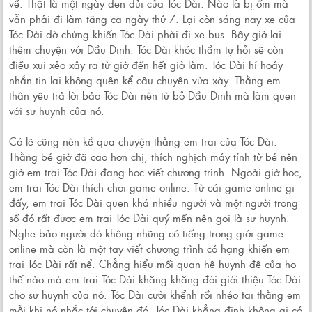
về. Thật là một ngày đen đủi của Tóc Dài. Nào là bị ốm mà
vẫn phải đi làm tăng ca ngày thứ 7. Lại còn sáng nay xe của
Tóc Dài dở chứng khiến Tóc Dài phải đi xe bus. Bây giờ lại
thêm chuyện với Đầu Đinh. Tóc Dài khóc thầm tự hỏi sẽ còn
điều xui xẻo xảy ra từ giờ đến hết giờ làm. Tóc Dài hí hoáy
nhắn tin lại không quên kể câu chuyện vừa xảy. Thằng em
thân yêu trả lời bảo Tóc Dài nên từ bỏ Đầu Đinh mà làm quen
với sư huynh của nó.
Có lẽ cũng nên kể qua chuyện thằng em trai của Tóc Dài.
Thằng bé giờ đã cao hơn chị, thích nghịch máy tính từ bé nên
giờ em trai Tóc Dài đang học viết chương trình. Ngoài giờ học,
em trai Tóc Dài thích chơi game online. Từ cái game online gi
đấy, em trai Tóc Dài quen khá nhiều người và một người trong
số đó rất được em trai Tóc Dài quý mến nên gọi là sư huynh.
Nghe bảo người đó không những có tiếng trong giới game
online mà còn là một tay viết chương trình có hạng khiến em
trai Tóc Dài rất nể. Chẳng hiểu mối quan hệ huynh đệ của họ
thế nào mà em trai Tóc Dài khăng khăng đòi giới thiệu Tóc Dài
cho sư huynh của nó. Tóc Dài cười khểnh rồi nhéo tai thằng em
mỗi khi nó nhắc tới chuyện đó. Tóc Dài khẳng định không ai có