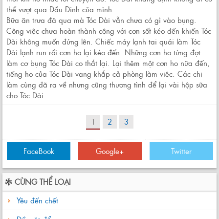
thể vượt qua Đầu Đinh của mình.
Bữa ăn trưa đã qua mà Tóc Dài vẫn chưa có gì vào bụng.
Công việc chưa hoàn thành cộng với cơn sốt kéo đến khiến Tóc
Dài không muốn đứng lên. Chiếc máy lạnh tai quái làm Tóc
Dài lạnh run rồi cơn ho lại kéo đến. Những cơn ho từng đợt
làm cơ bụng Tóc Dài co thắt lại. Lại thêm một cơn ho nữa đến,
tiếng ho của Tóc Dài vang khắp cả phòng làm việc. Các chị
làm cùng đã ra về nhưng cũng thương tình để lại vài hộp sữa
cho Tóc Dài...
1
2
3
FaceBook
Google+
Twitter
CÙNG THỂ LOẠI
Yêu đến chết