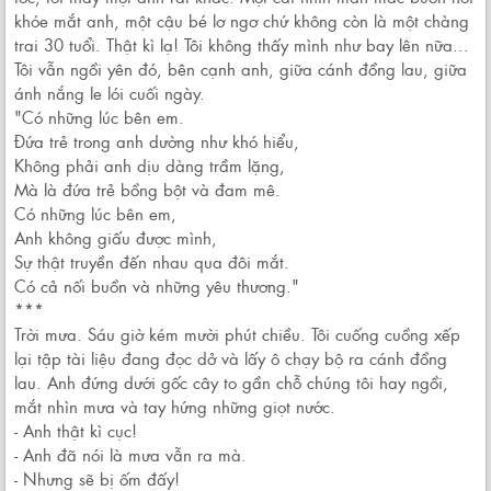
khóe mắt anh, một cậu bé lơ ngơ chứ không còn là một chàng
trai 30 tuổi. Thật kì lạ! Tôi không thấy mình như bay lên nữa...
Tôi vẫn ngồi yên đó, bên cạnh anh, giữa cánh đồng lau, giữa
ánh nắng le lói cuối ngày.
"Có những lúc bên em.
Đứa trẻ trong anh dường như khó hiểu,
Không phải anh dịu dàng trầm lặng,
Mà là đứa trẻ bồng bột và đam mê.
Có những lúc bên em,
Anh không giấu được mình,
Sự thật truyền đến nhau qua đôi mắt.
Có cả nối buồn và những yêu thương."
***
Trời mưa. Sáu giờ kém mười phút chiều. Tôi cuống cuồng xếp
lại tập tài liệu đang đọc dở và lấy ô chạy bộ ra cánh đồng
lau. Anh đứng dưới gốc cây to gần chỗ chúng tôi hay ngồi,
mắt nhìn mưa và tay hứng những giọt nước.
- Anh thật kì cục!
- Anh đã nói là mưa vẫn ra mà.
- Nhưng sẽ bị ốm đấy!