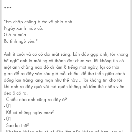
***
"Em chập chững bước về phía anh.
Ngày xanh màu cỏ.
Gió ru mùa.
Ru tình ngủ yên."
Anh ít cười và có có đôi mắt sáng. Lần đầu gặp anh, tôi không
hề nghĩ anh là một người thành đạt chưa vợ. Tôi không tin có
một anh chàng nào đó đi làm 8 tiếng một ngày, lại có thời
gian để ra đây vào sáu giờ mỗi chiều, để thơ thẩn giữa cánh
đồng lau trắng lãng mạn như thế này... Tôi không tin cho tới
khi anh ra đây quá vội mà quên không bỏ tấm thẻ nhân viên
đeo ở cổ ra.
- Chiều nào anh cũng ra đây à?
- Ừ!
- Kể cả những ngày mưa?
- Ừ!
- Sao lại thế?
- Khoảng không này sẽ cô độc lắm nếu không có bạn, em ạ!