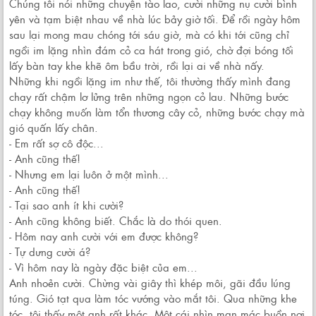
Chúng tôi nói những chuyện tào lao, cười những nụ cười bình
yên và tạm biệt nhau về nhà lúc bảy giờ tối. Để rồi ngày hôm
sau lại mong mau chóng tới sáu giờ, mà có khi tới cũng chỉ
ngồi im lặng nhìn đám cỏ ca hát trong gió, chờ đợi bóng tối
lấy bàn tay khe khẽ ôm bầu trời, rồi lại ai về nhà nấy.
Những khi ngồi lặng im như thế, tôi thường thấy mình đang
chạy rất chậm lơ lửng trên những ngọn cỏ lau. Những bước
chạy không muốn làm tổn thương cây cỏ, những bước chạy mà
gió quấn lấy chân.
- Em rất sợ cô độc...
- Anh cũng thế!
- Nhưng em lại luôn ở một mình...
- Anh cũng thế!
- Tại sao anh ít khi cười?
- Anh cũng không biết. Chắc là do thói quen.
- Hôm nay anh cười với em được không?
- Tự dưng cười á?
- Vì hôm nay là ngày đặc biệt của em...
Anh nhoẻn cười. Chừng vài giây thì khép môi, gãi đầu lúng
túng. Gió tạt qua làm tóc vướng vào mắt tôi. Qua những khe
tóc, tôi thấy một anh rất khác. Một cái nhìn man mác buồn nơi