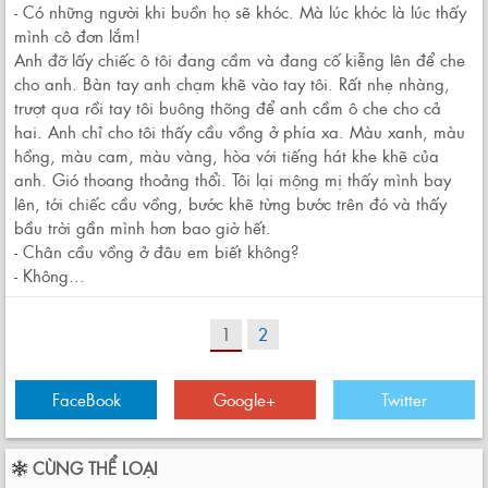
- Có những người khi buồn họ sẽ khóc. Mà lúc khóc là lúc thấy
mình cô đơn lắm!
Anh đỡ lấy chiếc ô tôi đang cầm và đang cố kiễng lên để che
cho anh. Bàn tay anh chạm khẽ vào tay tôi. Rất nhẹ nhàng,
trượt qua rồi tay tôi buông thõng để anh cầm ô che cho cả
hai. Anh chỉ cho tôi thấy cầu vồng ở phía xa. Màu xanh, màu
hồng, màu cam, màu vàng, hòa với tiếng hát khe khẽ của
anh. Gió thoang thoảng thổi. Tôi lại mộng mị thấy mình bay
lên, tới chiếc cầu vồng, bước khẽ từng bước trên đó và thấy
bầu trời gần mình hơn bao giờ hết.
- Chân cầu vồng ở đâu em biết không?
- Không...
1
2
FaceBook
Google+
Twitter
CÙNG THỂ LOẠI