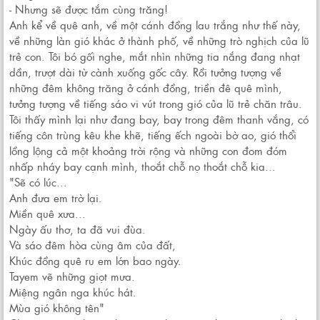
- Nhưng sẽ được tắm cùng trăng!
Anh kể về quê anh, về một cánh đồng lau trắng như thế này,
về những làn gió khác ở thành phố, về những trò nghịch của lũ
trẻ con. Tôi bó gối nghe, mắt nhìn những tia nắng đang nhạt
dần, trượt dài từ cành xuống gốc cây. Rồi tưởng tượng về
những đêm không trăng ở cánh đồng, triền đê quê mình,
tưởng tượng về tiếng sáo vi vút trong gió của lũ trẻ chăn trâu.
Tôi thấy mình lại như đang bay, bay trong đêm thanh vắng, có
tiếng côn trùng kêu khe khẽ, tiếng ếch ngoài bờ ao, gió thổi
lồng lộng cả một khoảng trời rộng và những con đom đóm
nhấp nháy bay cạnh mình, thoắt chỗ nọ thoắt chỗ kia...
"Sẽ có lúc...
Anh đưa em trờ lại.
Miền quê xưa...
Ngày ấu thơ, ta đã vui đùa.
Và sáo đêm hòa cùng âm của đất,
Khúc đồng quê ru em lớn bao ngày.
Tayem vẽ những giọt mưa.
Miệng ngân nga khúc hát.
Mùa gió không tên"