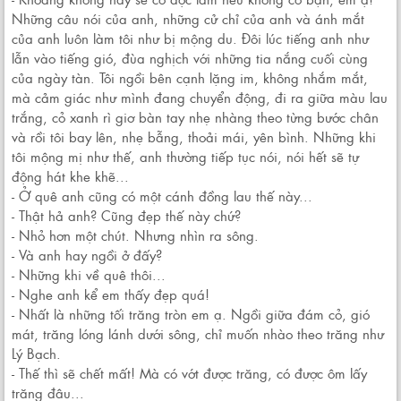
Những câu nói của anh, những cử chỉ của anh và ánh mắt
của anh luôn làm tôi như bị mộng du. Đôi lúc tiếng anh như
lẫn vào tiếng gió, đùa nghịch với những tia nắng cuối cùng
của ngày tàn. Tôi ngồi bên cạnh lặng im, không nhắm mắt,
mà cảm giác như mình đang chuyển động, đi ra giữa màu lau
trắng, cỏ xanh rì giơ bàn tay nhẹ nhàng theo từng bước chân
và rồi tôi bay lên, nhẹ bẫng, thoải mái, yên bình. Những khi
tôi mộng mị như thế, anh thường tiếp tục nói, nói hết sẽ tự
động hát khe khẽ...
- Ở quê anh cũng có một cánh đồng lau thế này...
- Thật hả anh? Cũng đẹp thế này chứ?
- Nhỏ hơn một chút. Nhưng nhìn ra sông.
- Và anh hay ngồi ở đấy?
- Những khi về quê thôi...
- Nghe anh kể em thấy đẹp quá!
- Nhất là những tối trăng tròn em ạ. Ngồi giữa đám cỏ, gió
mát, trăng lóng lánh dưới sông, chỉ muốn nhào theo trăng như
Lý Bạch.
- Thế thì sẽ chết mất! Mà có vớt được trăng, có được ôm lấy
trăng đâu...