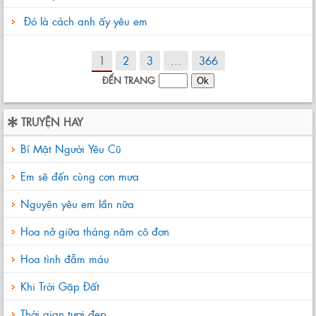
Đó là cách anh ấy yêu em
1
2
3
...
366
ĐẾN TRANG
TRUYỆN HAY
Bí Mật Người Yêu Cũ
Em sẽ đến cùng cơn mưa
Nguyện yêu em lần nữa
Hoa nở giữa tháng năm cô đơn
Hoa tình đẫm máu
Khi Trời Gặp Đất
Thời gian tươi đẹp