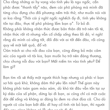
Cho rằng những ai hy vọng vào tình yêu là ngu ngốc, cần
phải được "thanh tẩy" não, đem cái phũ phàng mà mình đã
từng chịu đựng cho đối phương nếm trải thử, như muốn nói với
ai kia rằng "Thôi cái ý nghĩ ngốc nghếch ấy đi, tình yêu không
tồn tại đâu, thực tế phũ phàng lắm bạn ạ". Từ bỏ đi.
Không phải không nhận thức được bản thân đã trở nên tồi tệ,
nhận thức rất rõ nhưng vẫn cố chấp sống theo lối đó, vì nghĩ
rằng dù mình có sống tốt, đối đãi với ai tốt đến đâu, rồi cũng
quy về một kết quả, đổ vỡ.
Oán trách ai cho nỗi đau của bạn, cũng đừng bỏ mặc cảm
xúc của người vô tội kia, bạn muốn họ trở nên đáng thương,
chịu chung nỗi đau với bạn? Mất niềm tin vào tình yêu? Để
làm gì?
Bạn tìm rồi sẽ thấy một người thích hợp nhưng có phải vì bạn
sợ hãi quá khứ, không dám thử yêu lần nữa? Thế gian này
không phải toàn gam màu xám, dù khó tới đâu vẫn tồn tại sự
kỳ diệu của số phận, dừng lại đi bạn, ai cũng chỉ có một cuộc
đời để sống và không ai đáng bị đem ra chơi đùa cả. Cho dù
người cũ của bạn bất đắc dĩ hay cố tình rời bỏ bạn, thì người
đến sau cũng không có lỗi cho sự rời đi đó.