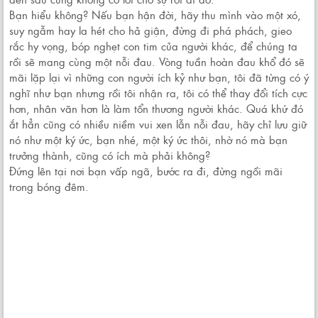
Bạn hiểu không? Nếu bạn hận đời, hãy thu mình vào một xó,
suy ngẫm hay la hét cho hả giận, đừng đi phá phách, gieo
rắc hy vọng, bóp nghẹt con tim của người khác, để chúng ta
rồi sẽ mang cùng một nỗi đau. Vòng tuần hoàn đau khổ đó sẽ
mãi lặp lại vì những con người ích kỷ như bạn, tôi đã từng có ý
nghĩ như bạn nhưng rồi tôi nhận ra, tôi có thể thay đổi tích cực
hơn, nhân văn hơn là làm tổn thương người khác. Quá khứ đó
ắt hẳn cũng có nhiều niềm vui xen lẫn nỗi đau, hãy chỉ lưu giữ
nó như một ký ức, bạn nhé, một ký ức thôi, nhờ nó mà bạn
trưởng thành, cũng có ích mà phải không?
Đứng lên tại nơi bạn vấp ngã, bước ra đi, đừng ngồi mãi
trong bóng đêm.