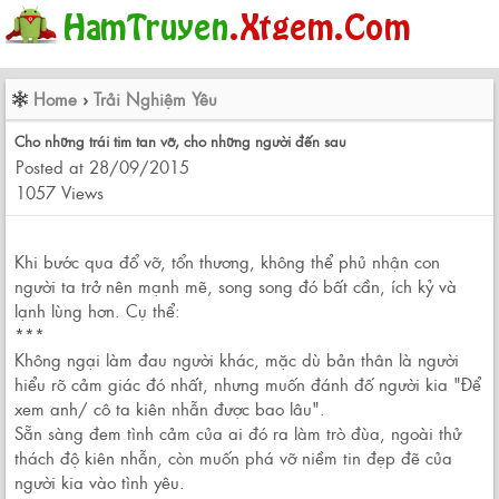
Home
›
Trải Nghiệm Yêu
Cho những trái tim tan vỡ, cho những người đến sau
Posted at 28/09/2015
1057 Views
Khi bước qua đổ vỡ, tổn thương, không thể phủ nhận con
người ta trở nên mạnh mẽ, song song đó bất cần, ích kỷ và
lạnh lùng hơn. Cụ thể:
***
Không ngại làm đau người khác, mặc dù bản thân là người
hiểu rõ cảm giác đó nhất, nhưng muốn đánh đố người kia "Để
xem anh/ cô ta kiên nhẫn được bao lâu".
Sẵn sàng đem tình cảm của ai đó ra làm trò đùa, ngoài thử
thách độ kiên nhẫn, còn muốn phá vỡ niềm tin đẹp đẽ của
người kia vào tình yêu.