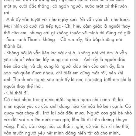
một nụ cười đắc thắng, cô ngẩn người, nước mắt cứ thế tuôn
rơi.
- Anh ấy vẫn tuyệt vời như ngày xưa. Và vẫn yêu chị như trước.
Mai nhìn cô cười rồi tiếp tục - Chị hiểu cảm giác là người thay
thế của em, nhưng cái gì không thuộc về mình thì đừng có giữ.
- Sao...anh Thanh..không.. -Cô run rẩy, lắp bắp không nói
thành lời.
- Không nói là vẫn liên lạc với chị à, không nói với em là vẫn
yêu chị à? Mai ôm lấy bụng mà cười. - Anh ấy là người đầu
tiên của chị, và chị cũng là người đầu tiên của anh ấy, làm
sao mà quên được nhau, chị biết em cũng mất rồi, nên khi
anh Thanh nói người yêu anh ấy là em, chị cũng biết em chỉ là
người thay thế thôi.
- Chị thôi đi.
Cô nhạt nhòa trong nước mắt, nghẹn ngào nhìn anh rồi lại
nhìn người yêu cũ của anh đang nửa kín nửa hở bên cạnh. Cô
quay mặt chạy đi. Trời lại bắt đầu mưa. Người con gái bé nhỏ
với đôi vai run lên dưới mưa gió, lầm lũi đi trên đường khuya
vắng. Phải, đàn ông mà, cô thầm nghĩ, cứ vẫn ích kỉ như thế,
vẫn muốn người yêu hết mình dâng hiến tất cả cho mình,