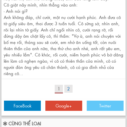
Cô giật nảy mình, nhìn thẳng vào anh:
- Anh nói gì?
Anh không đáp, chỉ cười, một nụ cười hạnh phúc. Anh đưa cô
tờ giấy siêu âm, thai được 3 tuần tuổi. Cô sững sờ, nhìn anh,
rôi lại nhìn tờ giấy. Anh chỉ ngồi nhìn cô, cười rạng rỡ, rồi
đứng dậy ôm chặt lấy cô, thì thầm: "Vợ à, anh nói chuyện với
bố mẹ rồi, tháng sau sẽ cưới, em nhớ ăn uống tốt, còn nuôi
thiên thần của anh nữa, tha thứ cho anh nhé, anh rất yêu em,
yêu nhiều lắm". Cô khóc, rồi cười, niềm hạnh phúc vô bờ dâng
lên làm cô nghẹn ngào, vì cô có thiên thần của mình, cô có
người đàn ông yêu cô chân thành, cô có gia đình nhỏ của
riêng cô...
1
2
FaceBook
Google+
Twitter
CÙNG THỂ LOẠI