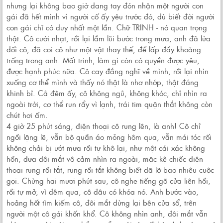
nhưng lại không bao giờ dang tay đón nhận một người con
gái đã hết mình vì người cố ấy yêu trước đó, dù biết đời người
con gái chỉ có duy nhất một lần. Chữ TRINH - nó quan trọng
thật. Cô cười nhạt, rồi lại lầm lũi bước trong mưa, anh đã lừa
dối cô, đã coi cô như một vật thay thế, để lấp đầy khoảng
trống trong anh. Mất trinh, làm gì còn có quyền được yêu,
được hạnh phúc nữa. Cô cay đắng nghĩ về mình, rồi lại nhìn
xuống cơ thể mình và thấy nó thật là nhơ nhớp, thật đáng
khinh bỉ. Cả đêm ấy, cô không ngủ, không khóc, chỉ nhìn ra
ngoài trời, cơ thể run rẩy vì lạnh, trái tim quặn thắt không còn
chút hơi ấm.
4 giờ 25 phút sáng, điện thoại cô rung lên, là anh! Cô chỉ
ngồi lặng lẽ, vẫn bộ quần áo mỏng hôm qua, vẫn mái tóc rối
không chải bị ướt mưa rồi tự khô lại, như một cái xác không
hồn, đưa đôi mắt vô cảm nhìn ra ngoài, mặc kệ chiếc điện
thoại rung rồi tắt, rung rồi tắt không biết đã lỡ bao nhiêu cuộc
gọi. Chừng hai mươi phút sau, cô nghe tiếng gõ cửa liên hồi,
rồi tự mở, vì đêm qua, cô đâu có khóa nó. Anh bước vào,
hoảng hốt tìm kiếm cô, đôi mắt dừng lại bên cửa sổ, trên
người một cô gái khốn khổ. Cô không nhìn anh, đôi mắt vẫn