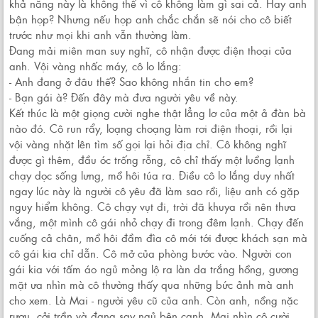
khả năng này là không thể vì cô không làm gì sai cả. Hay anh
bận họp? Nhưng nếu họp anh chắc chắn sẽ nói cho cô biết
trước như mọi khi anh vẫn thường làm.
Đang mải miên man suy nghĩ, cô nhận được điện thoại của
anh. Vội vàng nhấc máy, cô lo lắng:
- Anh đang ở đâu thế? Sao không nhắn tin cho em?
- Bạn gái à? Đến đây mà đưa người yêu về này.
Kết thúc là một giọng cười nghe thật lẳng lơ của một ả đàn bà
nào đó. Cô run rẩy, loạng choạng làm rơi điện thoại, rồi lại
vội vàng nhặt lên tìm số gọi lại hỏi địa chỉ. Cô không nghĩ
được gì thêm, đầu óc trống rỗng, cô chỉ thấy một luồng lạnh
chạy dọc sống lưng, mồ hôi túa ra. Điều cô lo lắng duy nhất
ngay lúc này là người cô yêu đã làm sao rồi, liệu anh có gặp
nguy hiểm không. Cô chạy vụt đi, trời đã khuya rồi nên thưa
vắng, một mình cô gái nhỏ chạy đi trong đêm lạnh. Chạy đến
cuống cả chân, mồ hôi đầm đìa cô mới tới được khách sạn mà
cô gái kia chỉ dẫn. Cô mở của phòng bước vào. Người con
gái kia với tấm áo ngủ mỏng lộ ra làn da trắng hồng, gương
mặt ưa nhìn mà cô thường thấy qua những bức ảnh mà anh
cho xem. Là Mai - người yêu cũ của anh. Còn anh, nồng nặc
rượu, cởi trần và đang say ngủ bên cạnh. Mai nhìn cô cười