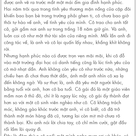
được anh vẽ ra trước mắt một mái ấm gia đình hạnh phúc.
Hai năm trôi qua trong tình yêu thương mặn nồng của cặp đôi
khiến bao bạn bè trong trường phải ghen tị, cô chưa bao giờ
thôi tự hào về anh, về tình yêu của mình. Cô trao cho anh tất
cả, gửi gắm nơi anh sự trong trắng 18 năm giữ gìn. Và anh,
luôn coi cô như một thứ tài sản của riêng mình. Mỗi lần anh đi
công tác về, là anh và cô lại quấn lấy nhau, khắng khít không
rời.
Nhưng hạnh phúc nào có được trọn vẹn mãi mãi, khi cô đỗ
vào một trường đại học có danh tiếng cũng là lúc tình yêu của
cô mờ nhạt dần. Anh không còn yêu cô như trước nữa, những
chiều hẹn đi chơi thưa thớt dần, ánh mắt anh nhìn cô xa lạ
đến không ngờ. Và sự thực là, anh đã yêu một người khác,
bằng tuổi với anh, hơn cô ba tuổi. Cô gái đó là một giáo viên
mầm non ở thủ đô, chí ít là ngay lúc này, cô gái ấy thành đạt
hơn so với một cô sinh viên nghèo như cô. Cô không trách
móc, không gào khóc trước mặt anh, vì cô biết, cô đã trở
thành một món hàng đã cũ, tương lai còn mịt mờ chưa rõ
thành bại. Khi anh nói lời chia tay, cô chỉ mỉm cười, gật đầu
rồi lầm lũi quay đi.
Đây là đêm thứ n cô ngồi một mình nghe mưa rơi và khóc, có