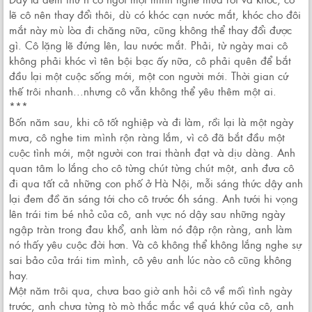
lẽ cô nên thay đổi thôi, dù có khóc cạn nước mắt, khóc cho đôi
mắt này mù lòa đi chăng nữa, cũng không thể thay đổi được
gì. Cô lặng lẽ đứng lên, lau nước mắt. Phải, từ ngày mai cô
không phải khóc vì tên bội bạc ấy nữa, cô phải quên để bắt
đầu lại một cuộc sống mới, một con người mới. Thời gian cứ
thế trôi nhanh...nhưng cô vẫn không thể yêu thêm một ai.
***
Bốn năm sau, khi cô tốt nghiệp và đi làm, rồi lại là một ngày
mưa, cô nghe tim mình rộn ràng lắm, vì cô đã bắt đầu một
cuộc tình mới, một người con trai thành đạt và dịu dàng. Anh
quan tâm lo lắng cho cô từng chút từng chút một, anh đưa cô
đi qua tất cả những con phố ở Hà Nội, mỗi sáng thức dậy anh
lại đem đồ ăn sáng tới cho cô trước 6h sáng. Anh tưới hi vọng
lên trái tim bé nhỏ của cô, anh vực nó dậy sau những ngày
ngập tràn trong đau khổ, anh làm nó đập rộn ràng, anh làm
nó thấy yêu cuộc đời hơn. Và cô không thể không lắng nghe sự
sai bảo của trái tim mình, cô yêu anh lúc nào cô cũng không
hay.
Một năm trôi qua, chưa bao giờ anh hỏi cô về mối tình ngày
trước, anh chưa từng tò mò thắc mắc về quá khứ của cô, anh