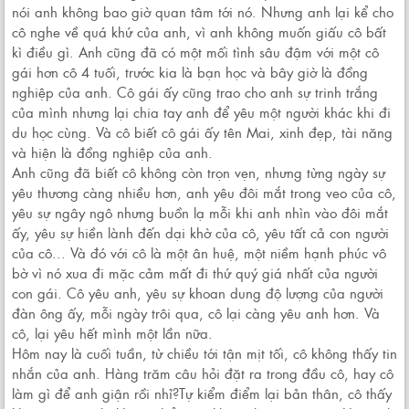
nói anh không bao giờ quan tâm tới nó. Nhưng anh lại kể cho
cô nghe về quá khứ của anh, vì anh không muốn giấu cô bất
kì điều gì. Anh cũng đã có một mối tình sâu đậm với một cô
gái hơn cô 4 tuối, trước kia là bạn học và bây giờ là đồng
nghiệp của anh. Cô gái ấy cũng trao cho anh sự trinh trắng
của mình nhưng lại chia tay anh để yêu một người khác khi đi
du học cùng. Và cô biết cô gái ấy tên Mai, xinh đẹp, tài năng
và hiện là đồng nghiệp của anh.
Anh cũng đã biết cô không còn trọn vẹn, nhưng từng ngày sự
yêu thương càng nhiều hơn, anh yêu đôi mắt trong veo của cô,
yêu sự ngây ngô nhưng buồn lạ mỗi khi anh nhìn vào đôi mắt
ấy, yêu sự hiền lành đến dại khờ của cô, yêu tất cả con người
của cô... Và đó với cô là một ân huệ, một niềm hạnh phúc vô
bờ vì nó xua đi mặc cảm mất đi thứ quý giá nhất của người
con gái. Cô yêu anh, yêu sự khoan dung độ lượng của người
đàn ông ấy, mỗi ngày trôi qua, cô lại càng yêu anh hơn. Và
cô, lại yêu hết mình một lần nữa.
Hôm nay là cuối tuần, từ chiều tới tận mịt tối, cô không thấy tin
nhắn của anh. Hàng trăm câu hỏi đặt ra trong đầu cô, hay cô
làm gì để anh giận rồi nhỉ?Tự kiểm điểm lại bản thân, cô thấy