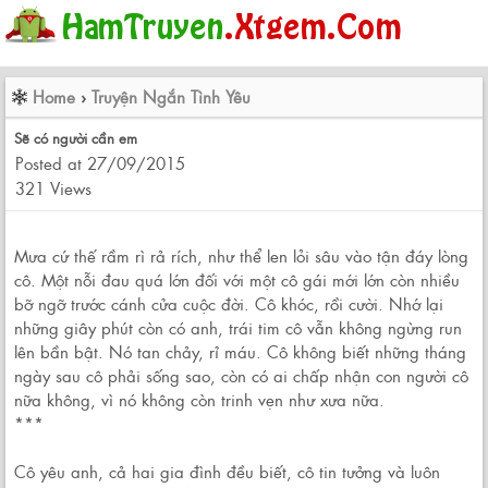
Home
›
Truyện Ngắn Tình Yêu
Sẽ có người cần em
Posted at 27/09/2015
321 Views
Mưa cứ thế rầm rì rả rích, như thể len lỏi sâu vào tận đáy lòng
cô. Một nỗi đau quá lớn đối với một cô gái mới lớn còn nhiều
bỡ ngỡ trước cánh cửa cuộc đời. Cô khóc, rồi cười. Nhớ lại
những giây phút còn có anh, trái tim cô vẫn không ngừng run
lên bần bật. Nó tan chảy, rỉ máu. Cô không biết những tháng
ngày sau cô phải sống sao, còn có ai chấp nhận con người cô
nữa không, vì nó không còn trinh vẹn như xưa nữa.
***
Cô yêu anh, cả hai gia đình đều biết, cô tin tưởng và luôn