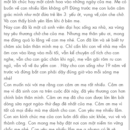
một lời chúc hay một cánh hoa vào những ngày của mẹ. Mẹ có
buồn về con nhiều lắm không ạ?! Đứng trước mẹ con luôn cảm
giác mình như một đứa trẻ lên 3: yếu ớt, vụng về,càn che chở.
Và con thấy bình yên lắm khi ở bên mẹ.
Nay con đã là một cô sinh viên đại học sống xa nhà, xa vòng
tay yêu thương chở che của mẹ. Nhưng mẹ thân yêu ơi, mong
mẹ đừng quá lo lắng về con mẹ nhé. Con đã lớn và sẽ biết tự
chăm sóc bản thân mình mẹ ạ. Chỉ cần khi con về nhà mẹ vẫn
ôm con vào lòng vào mỗi tối, vẫn kể chuyện cổ tích cho con
nghe, vẫn cho con gác chân khi ngủ, mẹ vẫn gãi rôm ru con
ngủ, vẫn vỗ về âu yếm con . Hãy cho con sống như 19 năm về
trước và đừng bắt con phải dậy đúng giờ vào mỗi sáng mẹ
nhé!
Con muốn nói với mẹ rằng con cảm ơn mẹ rất nhiều. Cảm ơn
mẹ vì đã sinh con ra trên cuộc đời này, đã yêu thương con hơn
chính bản thân mình. Cảm ơn mẹ đã cho con được lớn lên bởi
dòng sữa ngọt ngào- thứ đẹp đẽ nhất của mẹ. Cảm ơn mẹ vì
tất cả mọi điều mà mẹ dành cho con. Con yêu mẹ nhiều lắm.
Con xin kính chúc mẹ của con luôn dồi dào sức khỏe, vui vẻ và
thành công. Con mong mẹ hãy đặt nơi con một niềm tin vững
chắc mẹ nhé. Con yêu mẹ nhiều lắm mẹ ạ nhưng có lẽ sẽ