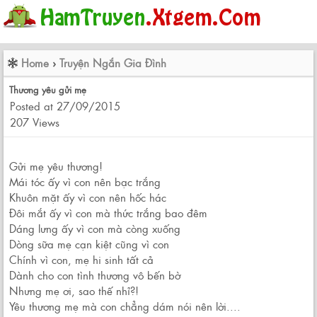
Home
›
Truyện Ngắn Gia Đình
Thương yêu gửi mẹ
Posted at 27/09/2015
207 Views
Gửi mẹ yêu thương!
Mái tóc ấy vì con nên bạc trắng
Khuôn mặt ấy vì con nên hốc hác
Đôi mắt ấy vì con mà thức trắng bao đêm
Dáng lưng ấy vì con mà còng xuống
Dòng sữa mẹ cạn kiệt cũng vì con
Chính vì con, mẹ hi sinh tất cả
Dành cho con tình thương vô bến bờ
Nhưng mẹ ơi, sao thế nhỉ?!
Yêu thương mẹ mà con chẳng dám nói nên lời....