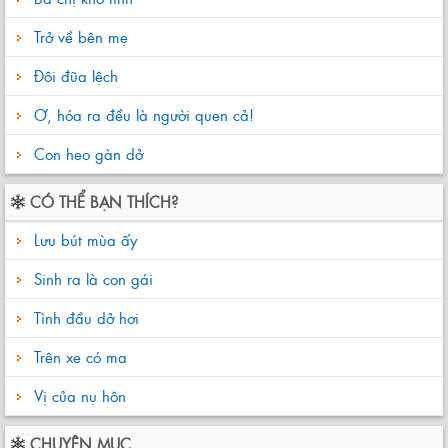
Trở về bên mẹ
Đôi đũa lệch
Ơ, hóa ra đều là người quen cả!
Con heo gàn dở
CÓ THỂ BẠN THÍCH?
Lưu bút mùa ấy
Sinh ra là con gái
Tình đầu dở hơi
Trên xe có ma
Vị của nụ hôn
CHUYÊN MỤC