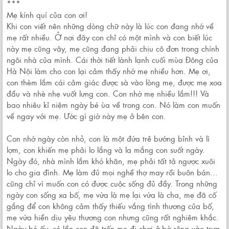
***
Mẹ kính quí của con ơi!
Khi con viết nên những dòng chữ này là lúc con đang nhớ về
mẹ rất nhiều. Ở nơi đây con chỉ có một mình và con biết lúc
này mẹ cũng vậy, mẹ cũng đang phải chịu cô đơn trong chính
ngôi nhà của mình. Cái thời tiết lành lạnh cuối mùa Đông của
Hà Nội làm cho con lại cảm thấy nhớ mẹ nhiều hơn. Mẹ ơi,
con thèm lắm cái cảm giác được sà vào lòng mẹ, được mẹ xoa
đầu và nhè nhẹ vuốt lưng con. Con nhớ mẹ nhiều lắm!!! Và
bao nhiêu kỉ niệm ngày bé ùa về trong con. Nó làm con muốn
về ngay với mẹ. Ước gì giờ này mẹ ở bên con.
Con nhớ ngày còn nhỏ, con là một đứa trẻ bướng bỉnh và lì
lợm, con khiến mẹ phải lo lắng và la mắng con suốt ngày.
Ngày đó, nhà mình lắm khó khăn, mẹ phải tất tả ngược xuôi
lo cho gia đình. Mẹ làm đủ mọi nghề thợ may rồi buôn bán...
cũng chỉ vì muốn con có được cuộc sống đủ đầy. Trong những
ngày con sống xa bố, mẹ vừa là mẹ lại vừa là cha, mẹ đã cố
gắng để con không cảm thấy thiếu vắng tình thương của bố,
mẹ vừa hiền dịu yêu thương con nhưng cũng rất nghiêm khắc.
Ngày bé ấy, có lần con đã trốn mẹ đi chơi ở bờ sông vào trưa