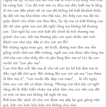
hè nóng bức. Con đã mải mê vui đùa mà đâu biết mẹ lo lắng
đi tìm con đến phát sốt và con đã không hề biết khoảnh khắc
ấy đối với mẹ khó khăn như thế nào, khi thấy con mẹ đã tức
giận đánh cho chân con đau lắm, lúc ấy mẹ có biết không con
đã rất căm giận mẹ con đã nghĩ rằng mẹ không hề thương
con. Giờ nghĩ lại con mới biết đó chính là tình thương mẹ
giành cho con, bởi mẹ thương yêu con quá nhiều nên mới
đánh con như vậy. Mẹ ơi cho con xin lỗi!.
Rồi những ngày mưa gió, rét buốt, đường trơn lắm mẹ vẫn
gồng mình chở con đến trường, ngồi sau mẹ được tấm lưng mẹ
chở che con cảm thấy ấm và yên lòng lắm mẹ ạ! Lúc ấy con
muốn nói "con yêu mẹ".
Con nhớ lắm mỗi lần mẹ đi chợ về con lại hồ hởi đón mẹ từ
đầu ngõ để chờ quà. Rồi những lần con nói với mẹ "con thèm
ổi lắm mẹ ạ", "con muốn đôi dép con mèo",... là chỉ ngày
hôm sau con đã có được chúng. Nhưng con khờ dại cứ nghĩ
rằng đó là điều hiển nhiên mẹ phải làm cho con nên con đã
cứ mãi vô tâm mà không hề nghĩ tới mẹ.
Biết bao lần sách vở của con được mẹ xếp lại gọn gàng trên
giá, bởi con luôn bày bừa mà không chịu dọn.