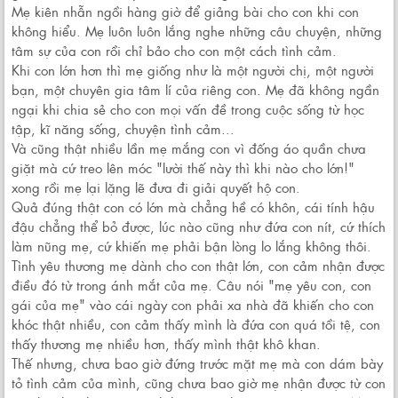
Mẹ kiên nhẫn ngồi hàng giờ để giảng bài cho con khi con
không hiểu. Mẹ luôn luôn lắng nghe những câu chuyện, những
tâm sự của con rồi chỉ bảo cho con một cách tình cảm.
Khi con lớn hơn thì mẹ giống như là một người chị, một người
bạn, một chuyên gia tâm lí của riêng con. Mẹ đã không ngần
ngại khi chia sẻ cho con mọi vấn đề trong cuộc sống từ học
tập, kĩ năng sống, chuyện tình cảm...
Và cũng thật nhiều lần mẹ mắng con vì đống áo quần chưa
giặt mà cứ treo lên móc "lười thế này thì khi nào cho lớn!"
xong rồi mẹ lại lặng lẽ đưa đi giải quyết hộ con.
Quả đúng thật con có lớn mà chẳng hề có khôn, cái tính hậu
đậu chẳng thể bỏ được, lúc nào cũng như đứa con nít, cứ thích
làm nũng mẹ, cứ khiến mẹ phải bận lòng lo lắng không thôi.
Tình yêu thương mẹ dành cho con thật lớn, con cảm nhận được
điều đó từ trong ánh mắt của mẹ. Câu nói "mẹ yêu con, con
gái của mẹ" vào cái ngày con phải xa nhà đã khiến cho con
khóc thật nhiều, con cảm thấy mình là đứa con quá tồi tệ, con
thấy thương mẹ nhiều hơn, thấy mình thật khô khan.
Thế nhưng, chưa bao giờ đứng trước mặt mẹ mà con dám bày
tỏ tình cảm của mình, cũng chưa bao giờ mẹ nhận được từ con