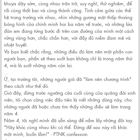
khuya dậy sớm, cùng nhau trăn trở, suy nghĩ, thử nghiệm, để
rồi cùng thất bại và cùng thành công. Tình cảm giữa các thế
hệ trong trường với nhau, nhìn những gương mặt thấp thoáng
bóng hình của chính mình hai ba năm về trước, và những lứa
đàn em đang từng bước đi trên con đường của mình một cách
vững vàng hơn, chắc chắn hơn, với đầy đủ niềm đam mê và
nhiệt huyết.
Và bạn biết chắc rằng, những điều đó làm nên một phần con
người bạn, phần sẽ theo suốt bạn không chỉ là trong năm thứ
4, mà là suốt những năm còn lại.
...
Ừ, tại trường tôi, những người già đã "làm nên chương trình"
theo cách như thế đó.
Giờ đây, đứng trước ngưỡng cửa cuối cùng của quãng đời sinh
viên, tôi chọn công việc đầu tiên là viết những dòng này, cho
những người đã hoặc chưa tìm thấy những điều sẽ làm trong
năm 4.
Năm 4, tôi nghĩ mình đã sẵn sàng để nắm lấy những đôi tay.
"Hãy khóc cùng nhau khi có thể. Đừng để sau này rồi khóc
một mình, buồn lắm!" - PTNK confession