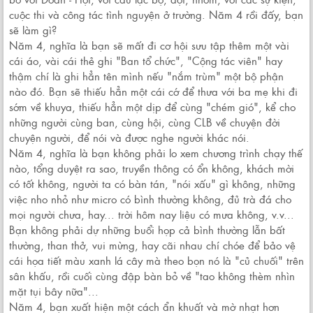
cuộc thi và công tác tình nguyện ở trường. Năm 4 rồi đấy, bạn
sẽ làm gì?
Năm 4, nghĩa là bạn sẽ mất đi cơ hội sưu tập thêm một vài
cái áo, vài cái thẻ ghi "Ban tổ chức", "Cộng tác viên" hay
thậm chí là ghi hẳn tên mình nếu "nắm trùm" một bộ phận
nào đó. Bạn sẽ thiếu hẳn một cái cớ để thưa với ba mẹ khi đi
sớm về khuya, thiếu hẳn một dịp để cùng "chém gió", kể cho
những người cùng ban, cùng hội, cùng CLB về chuyện đời
chuyện người, để nói và được nghe người khác nói.
Năm 4, nghĩa là bạn không phải lo xem chương trình chạy thế
nào, tổng duyệt ra sao, truyền thông có ổn không, khách mời
có tốt không, người ta có bàn tán, "nói xấu" gì không, những
việc nho nhỏ như micro có bình thường không, đủ trà đá cho
mọi người chưa, hay... trời hôm nay liệu có mưa không, v.v...
Bạn không phải dự những buổi họp cả bình thường lẫn bất
thường, than thở, vui mừng, hay cãi nhau chí chóe để bảo vệ
cái họa tiết màu xanh lá cây mà theo bọn nó là "củ chuối" trên
sân khấu, rồi cuối cùng đập bàn bỏ về "tao không thèm nhìn
mặt tụi bây nữa"...
Năm 4, bạn xuất hiện một cách ẩn khuất và mờ nhạt hơn