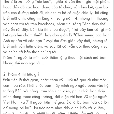
Thứ 2 là xu hướng "níu kéo", nghĩa là vẫn tham gia một phần,
hoặc đầy đủ các hoạt động của tổ chức, vẫn liên kết, gắn bó
trên con đường mình đi, như chưa hề có cuộc chia ly. Tôi cũng
biết một anh, cũng im lặng khi sang năm 4, nhưng thi thoảng
vẫn chat với tôi trên Facebook, nhắn tin, rằng "Anh thấy thế
này ổn rồi đấy, bên kia thì chưa được", "Tụi bây làm cái gì mà
kết quả lên chậm thế?", hay đơn giản là "Chúc mừng các bạn!
Anh tự hào về các bạn." Mọi thứ đơn giản vậy thôi, nhưng tôi
biết anh vẫn hiện diện, và sau tất cả, vẫn dõi theo công việc
và chính cả bản thân chúng tôi.
Năm 4, người ta mỉm cười thầm lặng theo một cách mà bạn
không thể nào ngờ tới...
2. Năm 4 thì tiếc gì?
Đầu tiên là thời gian, chắc chắn rồi. Tuổi trẻ qua đi như một
cơn mưa rào. Phút chốc bạn thấy mình ngơ ngác bước vào hội
trường B11 với hàng trăm tân sinh viên, phút chốc bạn thấy
mình đứng trước cổng trường, đối diện với hơn 90 triệu người
Việt Nam và 7 tỉ người trên thế giới. Đó là lúc bạn "đã đủ lớn
để mong bé lại". Tôi tiếc năm nhất đầy định kiến và lạ lẫm,
năm 2 thiếu đi một nhiệt huyết, năm 3 thiếu hẳn một ước mơ,