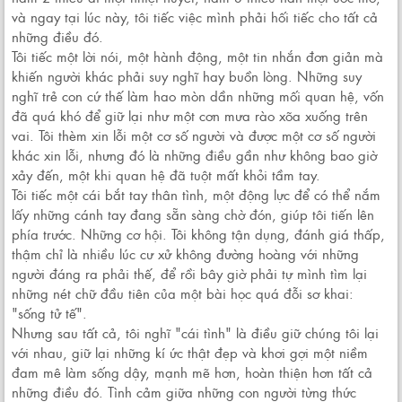
và ngay tại lúc này, tôi tiếc việc mình phải hối tiếc cho tất cả
những điều đó.
Tôi tiếc một lời nói, một hành động, một tin nhắn đơn giản mà
khiến người khác phải suy nghĩ hay buồn lòng. Những suy
nghĩ trẻ con cứ thế làm hao mòn dần những mối quan hệ, vốn
đã quá khó để giữ lại như một cơn mưa rào xõa xuống trên
vai. Tôi thèm xin lỗi một cơ số người và được một cơ số người
khác xin lỗi, nhưng đó là những điều gần như không bao giờ
xảy đến, một khi quan hệ đã tuột mất khỏi tầm tay.
Tôi tiếc một cái bắt tay thân tình, một động lực để có thể nắm
lấy những cánh tay đang sẵn sàng chờ đón, giúp tôi tiến lên
phía trước. Những cơ hội. Tôi không tận dụng, đánh giá thấp,
thậm chỉ là nhiều lúc cư xử không đường hoàng với những
người đáng ra phải thế, để rồi bây giờ phải tự mình tìm lại
những nét chữ đầu tiên của một bài học quá đỗi sơ khai:
"sống tử tế".
Nhưng sau tất cả, tôi nghĩ "cái tình" là điều giữ chúng tôi lại
với nhau, giữ lại những kí ức thật đẹp và khơi gợi một niềm
đam mê làm sống dậy, mạnh mẽ hơn, hoàn thiện hơn tất cả
những điều đó. Tình cảm giữa những con người từng thức