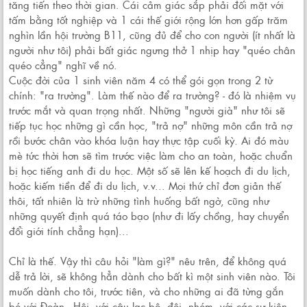
tăng tiến theo thời gian. Cái cảm giác sắp phải đối mặt với
tấm bằng tốt nghiệp và 1 cái thế giới rộng lớn hơn gấp trăm
nghìn lần hội trường B11, cũng đủ để cho con người (ít nhất là
người như tôi) phải bất giác ngưng thở 1 nhịp hay "quéo chân
quéo cẳng" nghĩ về nó.
Cuộc đời của 1 sinh viên năm 4 có thể gói gọn trong 2 từ
chính: "ra trường". Làm thế nào để ra trường? - đó là nhiệm vụ
trước mắt và quan trọng nhất. Những "người già" như tôi sẽ
tiếp tục học những gì cần học, "trả nợ" những môn cần trả nợ
rồi bước chân vào khóa luận hay thực tập cuối kỳ. Ai đó màu
mè tức thời hơn sẽ tìm trước việc làm cho an toàn, hoặc chuẩn
bị học tiếng anh đi du học. Một số sẽ lên kế hoạch đi du lịch,
hoặc kiếm tiền để đi du lịch, v.v... Mọi thứ chỉ đơn giản thế
thôi, tất nhiên là trừ những tình huống bất ngờ, cũng như
những quyết định quá táo bạo (như đi lấy chồng, hay chuyển
đổi giới tính chẳng hạn)...
Chỉ là thế. Vậy thì câu hỏi "làm gì?" nêu trên, để không quá
dễ trả lời, sẽ không hẳn dành cho bất kì một sinh viên nào. Tôi
muốn dành cho tôi, trước tiên, và cho những ai đã từng gắn
bó với Đoàn - Hội, với câu lạc bộ, đội, nhóm, với các sự kiện,