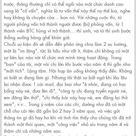
trước, thông thường chỉ có thể ngồi vào một chức danh cao
sang là "cố vấn", nghĩa là tư vấn thế này thế nọ thế kia, nghe
hay không là chuyện của... bọn nó. Với những cuộc thi, từ
người phỏng vấn trở thành người được (bị) phỏng vấn, từ 1
thành viên BTC hùng vĩ trở thành... thí sinh, và từ thí sinh bước
thẳng xuống hàng ghế khán giả.
Chuỗi sự kiện đó sẽ dẫn đến phản ứng chia làm 2 xu hướng,
một là "im lặng", tức là hầu như rất ít, thậm chí không có một
sự liên lạc nào với tổ chức mà mình từng hoạt động. Trong
"ban" của tôi, một vài chị lớn khi bước vào năm 4 thì gần như
"mất tích". Lặng tăm. Hội họp ăn uống không thấy đến. Không
ai biết ai đang làm gì. Nhưng tôi thật sự bất ngờ khi lâu lâu
lại nhận được 1 cái mail, đại loại như "ê nhóc, đang có học
bổng này nè, đưa lên đi", "công ty chị đang tuyển người nè,
em đăng lên thử", "chị thấy bài này hay nè, em đăng lại thử
xem", v.v... Trong ý niệm của các chị, dường như đã có một
chỗ cho cái tên đã gắn bó 2 hay 3 năm qua, và việc gửi
thông tin gì đó hay ho khi vô tình tìm thấy cho chúng tôi đã trở
thành một thói quen, một "công việc" nhỏ xíu trong năm 4 và
thậm chí cả những năm sau.