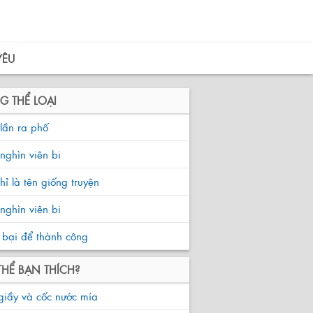
YÊU
G THỂ LOẠI
lần ra phố
nghìn viên bi
hỉ là tên giống truyện
nghìn viên bi
 bại để thành công
THỂ BẠN THÍCH?
giầy và cốc nước mía