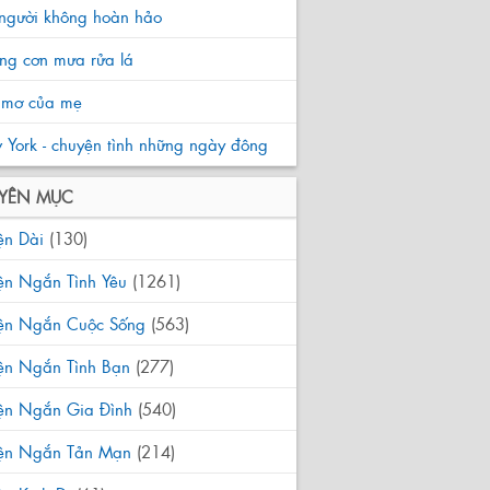
người không hoàn hảo
g cơn mưa rửa lá
mơ của mẹ
York - chuyện tình những ngày đông
YÊN MỤC
ện Dài
(130)
ện Ngắn Tình Yêu
(1261)
yện Ngắn Cuộc Sống
(563)
ện Ngắn Tình Bạn
(277)
yện Ngắn Gia Đình
(540)
yện Ngắn Tản Mạn
(214)