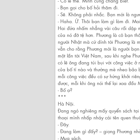
- Có lẽ thế. Mình cũng chẳng biết.
- Bạn gọi cho bố hỏi thăm đi.
- Sẽ. Không phải nhắc. Bạn mới là ngư
- Haha. Ừ. Thôi bạn làm gì làm đi. Ma
Hai đứa nhấm nhẳng vài câu rồi dập 
của nó đỡ tệ hơn. Phương là cô bạn thâ
người Nhật mà cứ dính tới Phương là 
vẫn cho rằng Phương mới là người bạn 
một lần tới Việt Nam, sau khi nghe P
có lẽ ông đang túi bụi với công việc 
của bố tí nào và thường mè nheo bảo 
mỗi công việc đều có sự hứng khởi riê
được, mỗi khi ông nói thế lại xoa đầu
- Bố ạ?
***
Hà Nội.
Đang ngó nghiêng mấy quyển sách tại 
thoại mình nhấp nháy cái tên quen thu
- Đây.
- Đang làm gì đấy? – giọng Phương nh
- Mua sách.