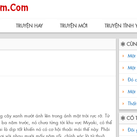
TRUYỆN HAY
TRUYỆN MỚI
TRUYỆN TÌNH 
CÙN
Một 
Một 
Đó c
Một 
Thất
 cây xanh mướt ánh lên trong ánh mặt trời rực rỡ. Từ
CÓ 
ba năm trước, nó chưa từng tới khu vực Miyaki, có thể
i là dịp tốt khiến nó có cơ hội thoải mái thế này. Phải
Đôi 
hơi với nhau mười mấy năm rồi, chính xác là từ thuở