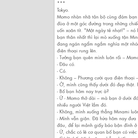
***
Tokyo.
Momo nhàn nhã tản bộ cùng đám bạn ở 
đùa ở một góc đường trong những chiế
uốn xoăn tít. "Một ngày tẻ nhạt!" – nó
bạn thân nhất thì lại mò xuống tận Mi
đang ngán ngẩm ngắm nghía một nhóm 
điện thoại rung lên.
- Tưởng bạn quên mình luôn rồi – Mom
- Đâu có.
- Có.
- Không – Phương cười qua điện thoại –
- Ờ, mình cũng thấy dưới đó đẹp thật.
- Bố bạn hôm nay trực à?
- Ừ - Momo thở dài – mà bạn ở dưới đ
nhiều người Việt lắm đó.
- Không, mình xuống thẳng Minami luô
- Mình vẫn giận. Đã hứa hôm nay đưa 
đâu, để lại mảnh giấy báo bận đính ở 
- Ừ, chắc có lẽ cơ quan bố bạn có việc