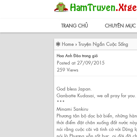
TRANG CHỦ
CHUYÊN MỤC
Home
›
Truyện Ngắn Cuộc Sống
Hoa Anh Đào trong gió
Posted at 27/09/2015
259 Views
God bless Japan.
Ganbatte Kudasai, we all pray for you.
***
Minami Sankiru
Phương tản bộ dọc bờ biển, những hàng
thời điểm đặt chân xuống đất nước này 
nói rằng cuộc cãi vã tình cờ với Dũng lạ
nói là Phương vẫn rất bực, ai đời đã c