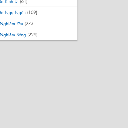
ện Kinh Dị
(61)
yện Ngụ Ngôn
(109)
 Nghiệm Yêu
(273)
i Nghiệm Sống
(229)