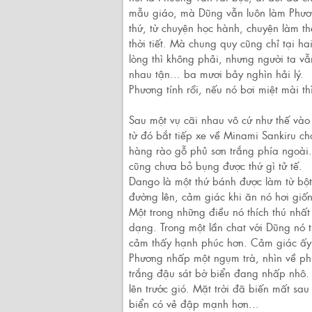
mẫu giáo, mà Dũng vẫn luôn làm Phươn
thứ, từ chuyện học hành, chuyện làm t
thời tiết. Mà chung quy cũng chỉ tại 
lòng thì không phải, nhưng người ta vẫ
nhau tận... ba mươi bảy nghìn hải lý.
Phương tính rồi, nếu nó bơi miệt mài 
Sau một vụ cãi nhau vô cứ như thế vào 
từ đó bắt tiếp xe về Minami Sankiru c
hàng rào gỗ phủ sơn trắng phía ngoài
cũng chưa bỏ bụng được thứ gì tử tế.
Dango là một thứ bánh được làm từ bột 
đường lên, cảm giác khi ăn nó hơi giống
Một trong những điều nó thích thú nhấ
dạng. Trong một lần chat với Dũng nó 
cảm thấy hạnh phúc hơn. Cảm giác ấy 
Phương nhấp một ngụm trà, nhìn về ph
trắng đậu sát bờ biển đang nhấp nhô.
lên trước gió. Mặt trời đã biến mất s
biển có vẻ đập mạnh hơn...