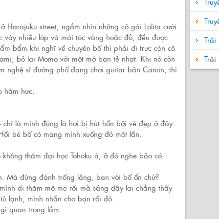
Truy
Tru
Harajuku street, ngắm nhìn những cô gái Lolita cười
c váy nhiều lớp và mái tóc vàng hoặc đỏ, đều được
Trải
 lẩm bẩm khi nghĩ về chuyện bố thì phải đi trực còn cô
nami, bỏ lại Momo với một mớ bạn tẻ nhạt. Khi nó còn
Trả
nghệ sĩ đường phố đang chơi guitar bản Canon, thì
o hậm hực.
 chỉ là mình đúng là hơi bị hút hồn bởi vẻ đẹp ở đây.
 Hồi bé bố có mang mình xuống đó một lần.
ó không thăm đại học Tohoku à, ở đó nghe bảo có
n. Mà đừng đánh trống lảng, bạn với bố ổn chứ?
mình đi thăm mộ mẹ rồi mà sáng dậy lại chẳng thấy
tủ lạnh, mình nhắn cho bạn rồi đó.
 gì quan trọng lắm.