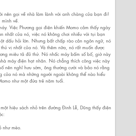
ời nên gọi về nhà làm lành với anh chàng của bạn đi!
i mình về.
máy. Việc Phương gọi điện khiến Momo cảm thấy ngày
n nhất của nó, việc nó không chơi nhiều với tụi bạn
một dấu hỏi lớn. Nhưng bất chấp rào cản ngôn ngữ, nó
thú vị nhất của nó. Và thêm nữa, nó rất muốn được
hương miêu tả đủ thứ. Nó nhấc máy bấm số bố, giờ này
ở nhà máy điện hạt nhân. Nó chẳng thích công việc này
bố nên nghỉ hưu sớm, ông thường cười và bảo nó rằng
ng của nó mà những người ngoài không thể nào hiểu
 Momo như một đứa trẻ năm tuổi.
một hiệu sách nhỏ trên đường Đinh Lễ, Dũng thấy điện
ộc:
ỏ như mèo.