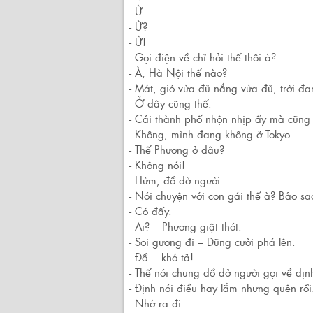
- Ừ.
- Ừ?
- Ừ!
- Gọi điện về chỉ hỏi thế thôi à?
- À, Hà Nội thế nào?
- Mát, gió vừa đủ nắng vừa đủ, trời đ
- Ở đây cũng thế.
- Cái thành phố nhộn nhịp ấy mà cũng
- Không, mình đang không ở Tokyo.
- Thế Phương ở đâu?
- Không nói!
- Hừm, đồ dở người.
- Nói chuyện với con gái thế à? Bảo sa
- Có đấy.
- Ai? – Phương giật thót.
- Soi gương đi – Dũng cười phá lên.
- Đồ... khó tả!
- Thế nói chung đồ dở người gọi về định 
- Định nói điều hay lắm nhưng quên rồi
- Nhớ ra đi.