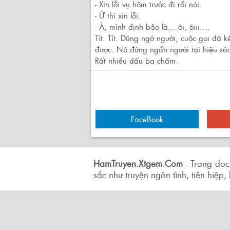
- Xin lỗi vụ hôm trước đi rồi nói.
- Ừ thì xin lỗi.
- À, mình định bảo là... ôi, ôiii....
Tít. Tít. Dũng ngớ người, cuộc gọi đã 
được. Nó đứng ngẩn người tại hiệu sác
Rất nhiều dấu ba chấm.
FaceBook
HamTruyen.Xtgem.Com
- Trang đọc
sắc như truyện ngôn tình, tiên hiệp