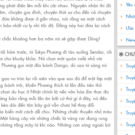
Yêu 
g phát điên lên mỗi khi cãi nhau. Nguyên nhân thì đủ
hêm, chuyện gia đình, chuyện thời sự cho đến cả chuyện
Nhữn
hai đứa không được ở gần nhau, nói rằng xa mặt cách
n bảo nhất cự ly nhì tốc độ. Đằng này hai đứa lại cách
Ước 
thì chắc khoảng hơn ba năm nó sẽ gặp được Dũng!
New 
tối hôm trước, từ Tokyo Phương đi tàu xuống Sendai, rồi
CHU
hơi cho khuây khỏa. Nó chọn một quán café nhỏ với
. Phương gọi một đĩa bánh Dango, dù sao từ sáng nó
Truy
Truy
gạo vo tròn lại rồi xiên vào que sau đó đổ một lớp mật
 bánh trôi, khiến Phương thích từ lần đầu tiên thử.
Tru
t chọn du học ở Nhật chính là nền văn hóa ẩm thực đa
từng bảo rằng mỗi lần ăn bất cứ thứ gì ở đây, nó đều
Truy
kéo dài đến tận bây giờ vẫn chưa hề thay đổi.
ía biển một cách dễ chịu. Những chiếc thuyền nhỏ màu
Tru
 Một hàng cây với những chiếc lá vàng rực đang rung
Tru
au những tầng mây từ khi nào. Những cơn sóng ngoài bờ