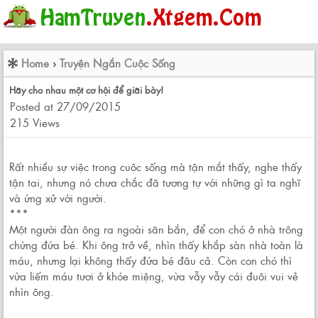
Home
›
Truyện Ngắn Cuộc Sống
Hãy cho nhau một cơ hội để giãi bày!
Posted at 27/09/2015
215 Views
Rất nhiều sự việc trong cuộc sống mà tận mắt thấy, nghe thấy
tận tai, nhưng nó chưa chắc đã tương tự với những gì ta nghĩ
và ứng xử với người.
***
Một người đàn ông ra ngoài săn bắn, để con chó ở nhà trông
chừng đứa bé. Khi ông trở về, nhìn thấy khắp sàn nhà toàn là
máu, nhưng lại không thấy đứa bé đâu cả. Còn con chó thì
vừa liếm máu tươi ở khóe miệng, vừa vẫy vẫy cái đuôi vui vẻ
nhìn ông.