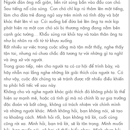
Người đàn ông nổi giận, liền rút súng bắn vào đầu con chó.
Sau tiếng nổ của súng. Con chó chỉ kịp rú thảm lên một tiếng,
làm cho đứa trẻ đang ngủ say trên mình nó tỉnh dậy và bật
khóc thét lên vì sợ. Cúi xuống bế đứa bé lên ông ta mới kịp
phát hiện ra một con chó sói bị thương nặng đang nằm bên
cạnh góc tường... Khẩu súng rơi khỏi tay và toàn thân ông ta
như bị nhũn ra rồi từ từ khựu xuống.
Rất nhiều sự việc trong cuộc sống mà tận mắt thấy, nghe thấy
tận tai, nhưng nó chưa chắc đã tương tự với những gì ta nghĩ
và ứng xử với người.
Trong giao tiếp, nên cho người ta có cơ hội để trình bày, và
hãy nhẫn nại lắng nghe những lời giải thích của người ta. Có
như vậy, cuộc đời chúng ta sẽ tránh được rất nhiều điều khiến
ta phải hối tiếc về sau này.
Không cho và nghe người khác giải thích đó không phải là thể
hiện sự mạnh mẽ, hoặc cá tính gì mà nó chính là sự gia trưởng
độc đoán và bất công, không có trách nhiệm với chính mình
và những người khác. Mình không hỏi, bạn không nói, sẽ tạo
ra khoảng cách. Mình hỏi rồi, bạn không trả lời, cuối cùng
cũng rời xa. Mình hỏi, bạn trả lời, sẽ là tôn trọng. Mình muốn
hỏi, bạn muốn nói, cả hai sẽ thấu hiểu nhau. Mình chưa hỏi,